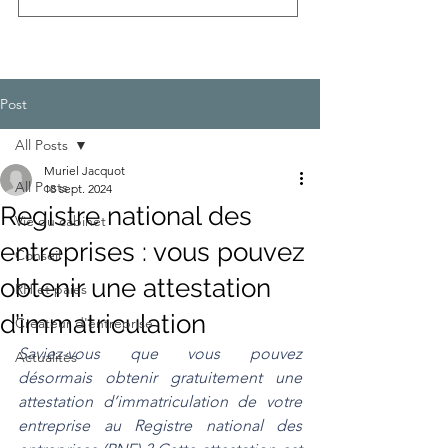
Post
All Posts
Muriel Jacquot
All Posts
18 sept. 2024
Registre national des
Vie du cabinet
entreprises : vous pouvez
Conseil
obtenir une attestation
RH et paies
d’immatriculation
Créateur d'entreprise
Saviez-vous que vous pouvez 
Actualités
désormais obtenir gratuitement une 
attestation d’immatriculation de votre 
entreprise au Registre national des 