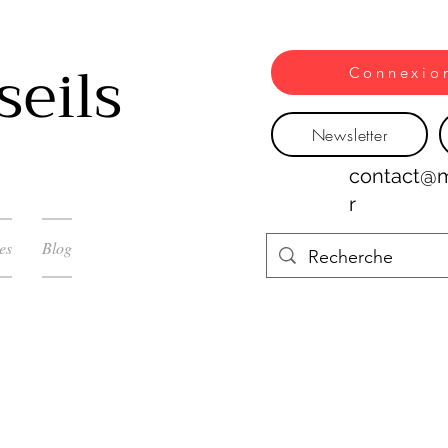
seils
Connexio
Newsletter
contact@m
r
es
Blog