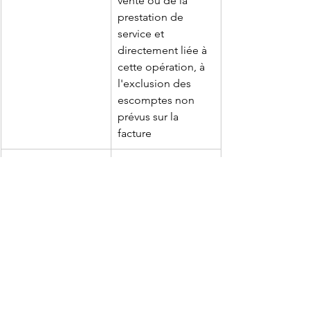
vente ou de la 
prestation de 
service et 
directement liée à 
cette opération, à 
l'exclusion des 
escomptes non 
prévus sur la 
facture
Somme totale à 
payer hors taxe 
(HT) et toutes 
taxes comprises 
(TTC)
Date ou délai de 
- Date à laquelle le 
paiement
règlement doit 
intervenir