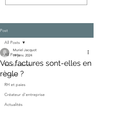
Post
All Posts
Muriel Jacquot
All Posts
19 janv. 2024
Vos factures sont-elles en
Vie du cabinet
règle ?
Conseil
RH et paies
Créateur d'entreprise
Actualités