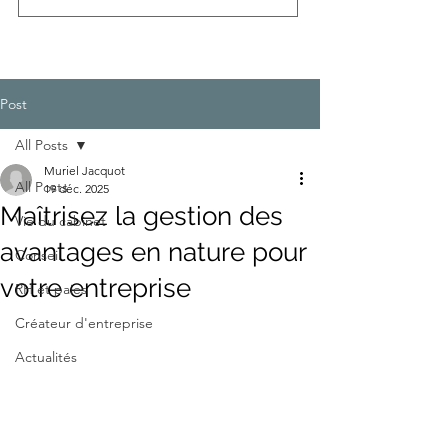
Post
All Posts
Muriel Jacquot
All Posts
19 déc. 2025
Maîtrisez la gestion des
Vie du cabinet
avantages en nature pour
Conseil
votre entreprise
RH et paies
Créateur d'entreprise
Actualités